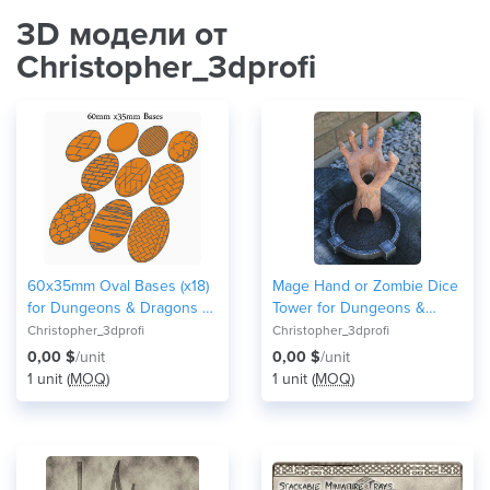
3D модели от
Christopher_3dprofi
60x35mm Oval Bases (x18)
Mage Hand or Zombie Dice
for Dungeons & Dragons or
Tower for Dungeons &
Wahammer 40k tabletop
Dragons, Warhammer or
Christopher_3dprofi
Christopher_3dprofi
Miniatures
Pathfinder
0,00 $
/unit
0,00 $
/unit
1 unit (
MOQ
)
1 unit (
MOQ
)