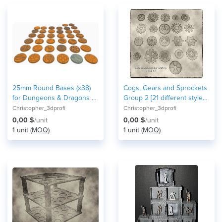
25mm Round Bases (x38)
Cogs, Gears and Sprockets
for Dungeons & Dragons or
Group 2 [21 different styles
Wahammer 40k tabletop
and sizes] for Crafting
Christopher_3dprofi
Christopher_3dprofi
Miniatures
Steampunk ,Mechanical
0,00 $
/unit
0,00 $
/unit
,Warhammer 40k theme
1 unit (
MOQ
)
1 unit (
MOQ
)
terrain