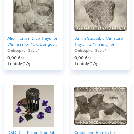
Alien Terrain Dice Trays for
32mm Stackable Miniature
Warhammer 40k, Dungeons
Trays (fits 17 minis) for
& Dragons or Tabletop
Dungeons & Dragons or
Christopher_3dprofi
Christopher_3dprofi
Games
Warhammer 40k
0,00 $
/unit
0,00 $
/unit
1 unit (
MOQ
)
1 unit (
MOQ
)
D&D Dice Prison III or Jail
Crates and Barrels for