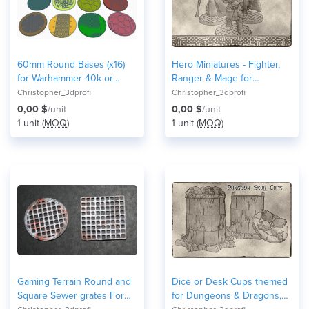
60mm Round Bases (x16)
Hero Miniatures - Fighter,
for Warhammer 40k or
Ranger & Mage for
Dungeons & Dragons
Dungeons & Dragons or
Christopher_3dprofi
Christopher_3dprofi
tabletop Miniatures
tabletop games.
0,00 $
/unit
0,00 $
/unit
1 unit (
MOQ
)
1 unit (
MOQ
)
Gaming Terrain Round and
Dice or Desk Cups themed
Square Sewer grates For
for Dungeons & Dragons,