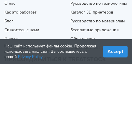
О нас
Руководство по технологиям
Как это работает
Каталог 3D принтеров
Блог
Руководство по материалам
Свяжитесь с нами
Бесплатные приложения
Пресса
Обновления
Наш сайт использует файлы cookie. Продолжая
Центр помощи
Online 3D Printing
Accept
использовать наш сайт, Вы соглашаетесь с
нашей
Privacy Policy
ПРИСОЕДИНИТЬСЯ К TREATSTOCK
Предложите свои услуги
Продажа продукции
How to Create a Business
Партнерство по API
Become a Partner
ПРИСОЕДИНЯЙТЕСЬ К НАМ