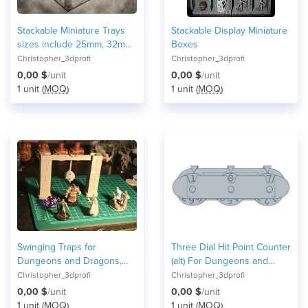
Stackable Miniature Trays
Stackable Display Miniature
sizes include 25mm, 32mm,
Boxes
and 40mm for Dungeons &
Christopher_3dprofi
Christopher_3dprofi
Dragons or Warhammer
0,00 $
/unit
0,00 $
/unit
40k
1 unit (
MOQ
)
1 unit (
MOQ
)
Swinging Traps for
Three Dial Hit Point Counter
Dungeons and Dragons,
(alt) For Dungeons and
Pathfinder, Warhammer or
Dragons or other Games
Christopher_3dprofi
Christopher_3dprofi
Tabletop fantasy games.
0,00 $
/unit
0,00 $
/unit
1 unit (
MOQ
)
1 unit (
MOQ
)