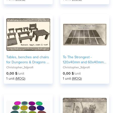
Tables, benches and chairs
To The Strongest -
for Dungeons & Dragons or
120x40mm and 60x40mm
Warhammer 40k tabletop
Movement Trays for Units
Christopher_3dprofi
Christopher_3dprofi
Miniatures
and Bases
0,00 $
/unit
0,00 $
/unit
1 unit (
MOQ
)
1 unit (
MOQ
)