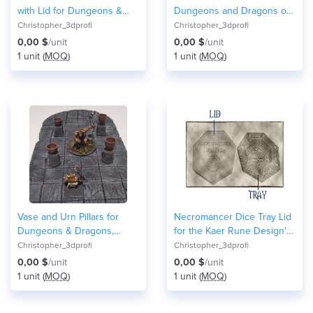
with Lid for Dungeons &
Dungeons and Dragons or
Dragons, Pathfinder or
Warhammer Tabletop
Christopher_3dprofi
Christopher_3dprofi
other Tabletop Games
Games
0,00 $
/unit
0,00 $
/unit
1 unit (
MOQ
)
1 unit (
MOQ
)
Vase and Urn Pillars for
Necromancer Dice Tray Lid
Dungeons & Dragons,
for the Kaer Rune Design's
Pathfinder or other Tabletop
Necromancer's Tray (READ
Christopher_3dprofi
Christopher_3dprofi
Games
DESCRIPTION)
0,00 $
/unit
0,00 $
/unit
1 unit (
MOQ
)
1 unit (
MOQ
)