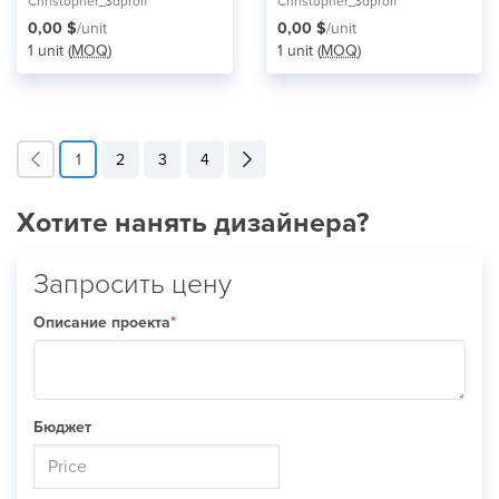
D&D or Warhammer 40k
Warhammer Fantasy or
Christopher_3dprofi
Christopher_3dprofi
tabletop games.
0,00 $
/unit
0,00 $
/unit
1 unit (
MOQ
)
1 unit (
MOQ
)
1
2
3
4
Хотите нанять дизайнера?
Запросить цену
Описание проекта
*
Бюджет