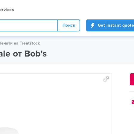
ervices
Поиск
Get instant quote
печати на Treatstock
ale от Bob's