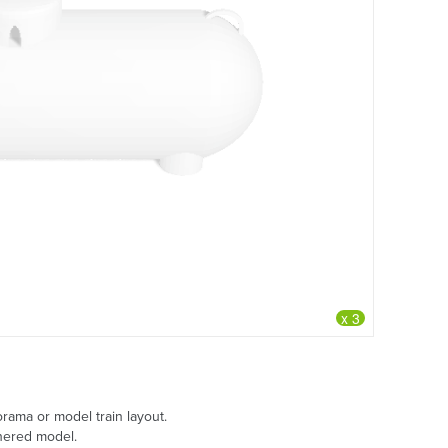
x 3
orama or model train layout.
thered model.