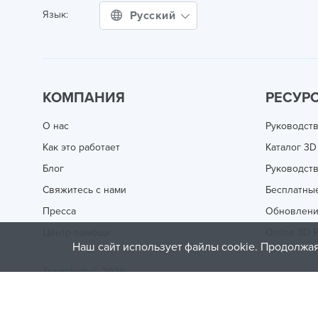
Русский
Язык:
КОМПАНИЯ
РЕСУР
О нас
Руководств
Как это работает
Каталог 3D
Блог
Руководств
Свяжитесь с нами
Бесплатны
Пресса
Обновлен
Центр помощи
Online 3D P
Наш сайт использует файлы cookie. Продолжая
Treatstock © 2026
40 East Main Street Suite 900
,
Newark
,
DE
,
19711
This site is protected by reCAPTCHA and the Google
Privacy P