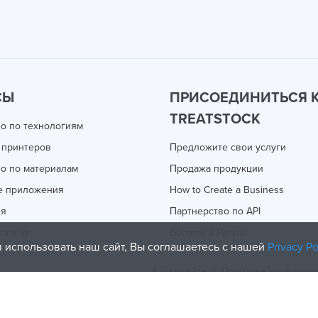
СЫ
ПРИСОЕДИНИТЬСЯ 
TREATSTOCK
о по технологиям
 принтеров
Предложите свои услуги
о по материалам
Продажа продукции
е приложения
How to Create a Business
ия
Партнерство по API
rinting
Become a Partner
 использовать наш сайт, Вы соглашаетесь с нашей
Privacy Po
Карта сайта
/
Политика конфиден
olicy
and
Terms