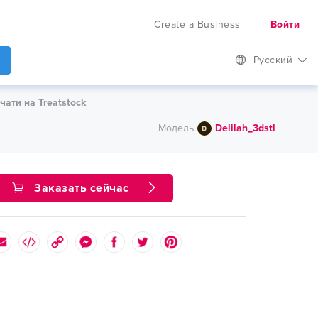
Create a Business
Войти
Русский
чати на Treatstock
Модель
Delilah_3dstl
Заказать сейчас