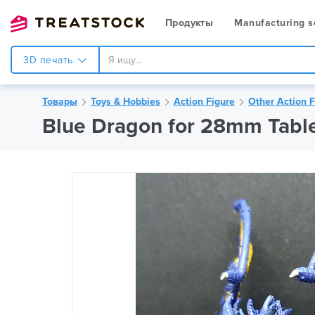
Продукты
Manufacturing s
3D печать
Товары
Toys & Hobbies
Action Figure
Other Action F
Blue Dragon for 28mm Table