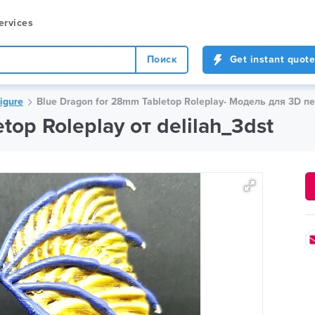
ervices
Поиск
Get instant quote
igure
Blue Dragon for 28mm Tabletop Roleplay- Модель для 3D пе
top Roleplay от delilah_3dst