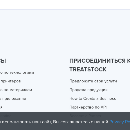
СЫ
ПРИСОЕДИНИТЬСЯ 
TREATSTOCK
о по технологиям
 принтеров
Предложите свои услуги
о по материалам
Продажа продукции
е приложения
How to Create a Business
ия
Партнерство по API
rinting
Become a Partner
 использовать наш сайт, Вы соглашаетесь с нашей
Privacy Po