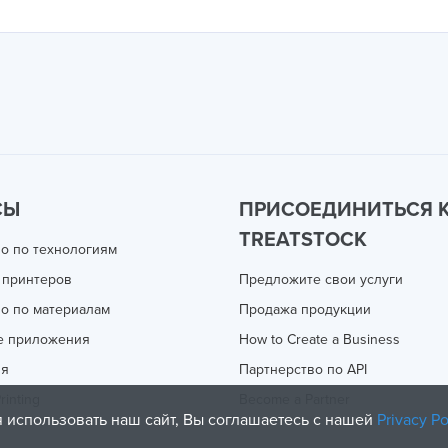
СЫ
ПРИСОЕДИНИТЬСЯ 
TREATSTOCK
о по технологиям
 принтеров
Предложите свои услуги
о по материалам
Продажа продукции
е приложения
How to Create a Business
ия
Партнерство по API
rinting
Become a Partner
 использовать наш сайт, Вы соглашаетесь с нашей
Privacy Po