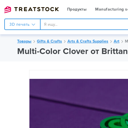
Продукты
Manufacturing s
3D печать
Товары
Gifts & Crafts
Arts & Crafts Supplies
Art
M
Multi-Color Clover от Britta