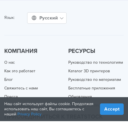
Русский
Язык:
КОМПАНИЯ
РЕСУРСЫ
О нас
Руководство по технологиям
Как это работает
Каталог 3D принтеров
Блог
Руководство по материалам
Свяжитесь с нами
Бесплатные приложения
Пресса
Обновления
Наш сайт использует файлы cookie. Продолжая
Центр помощи
Online 3D Printing
Accept
использовать наш сайт, Вы соглашаетесь с
нашей
Privacy Policy
ПРИСОЕДИНИТЬСЯ К TREATSTOCK