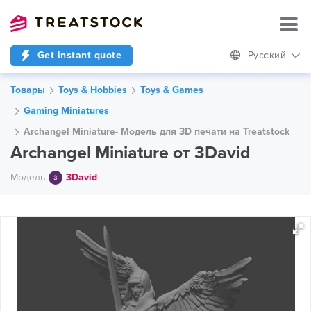
Get instant quote
Русский
Товары
Toys & Hobbies
Toys & Games
Gaming Miniatures
Archangel Miniature- Модель для 3D печати на Treatstock
Archangel Miniature от 3David
Модель
3David