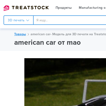
Продукты
Manufacturing s
3D печать
Товары
american car- Модель для 3D печати на Treatst
american car от mao