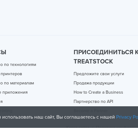
СЫ
ПРИСОЕДИНИТЬСЯ 
TREATSTOCK
о по технологиям
 принтеров
Предложите свои услуги
о по материалам
Продажа продукции
е приложения
How to Create a Business
ия
Партнерство по API
rinting
Become a Partner
 использовать наш сайт, Вы соглашаетесь с нашей
Privacy Po
Карта сайта
/
Политика конфиден