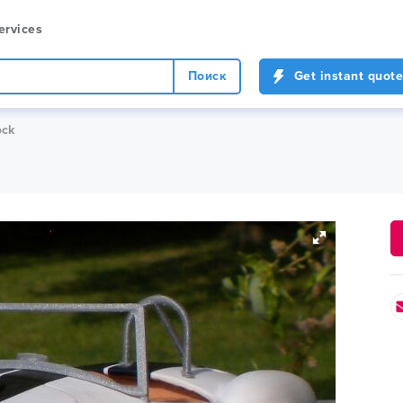
ervices
Поиск
Get instant quote
ock