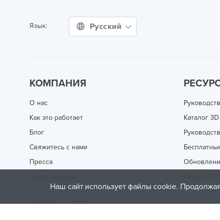
Русский
Язык:
КОМПАНИЯ
РЕСУР
О нас
Руководств
Как это работает
Каталог 3D
Блог
Руководств
Свяжитесь с нами
Бесплатны
Пресса
Обновлен
Центр помощи
Online 3D P
Наш сайт использует файлы cookie. Продолжая
Treatstock © 2026
40 East Main Street Suite 900
,
Newark
,
DE
,
19711