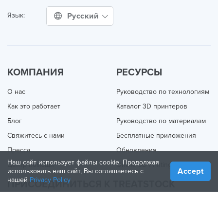
Русский
Язык:
КОМПАНИЯ
РЕСУРСЫ
О нас
Руководство по технологиям
Как это работает
Каталог 3D принтеров
Блог
Руководство по материалам
Свяжитесь с нами
Бесплатные приложения
Пресса
Обновления
Наш сайт использует файлы cookie. Продолжая
Центр помощи
Online 3D Printing
Accept
использовать наш сайт, Вы соглашаетесь с
нашей
Privacy Policy
ПРИСОЕДИНИТЬСЯ К TREATSTOCK
Предложите свои услуги