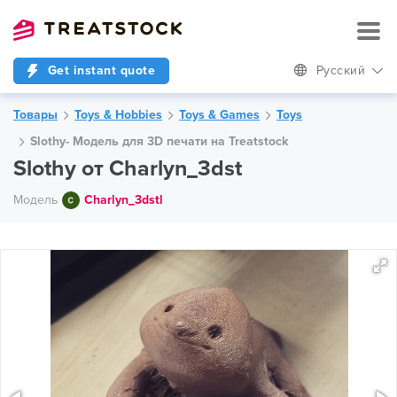
Get instant quote
Русский
Товары
Toys & Hobbies
Toys & Games
Toys
Slothy- Модель для 3D печати на Treatstock
Slothy от Charlyn_3dst
Модель
Charlyn_3dstl