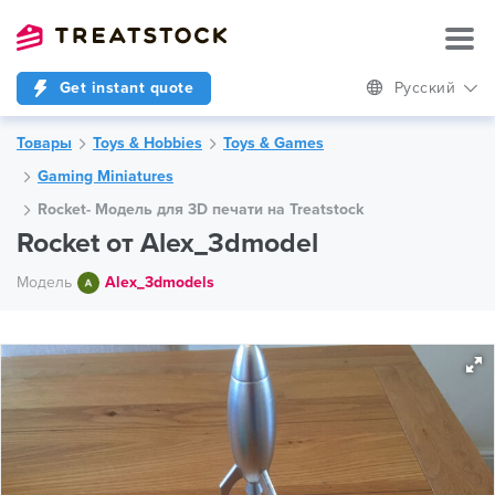
Get instant quote
Русский
Товары
Toys & Hobbies
Toys & Games
Gaming Miniatures
Rocket- Модель для 3D печати на Treatstock
Rocket от Alex_3dmodel
Модель
Alex_3dmodels