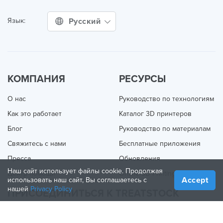
Русский
Язык:
КОМПАНИЯ
РЕСУРСЫ
О нас
Руководство по технологиям
Как это работает
Каталог 3D принтеров
Блог
Руководство по материалам
Свяжитесь с нами
Бесплатные приложения
Пресса
Обновления
Наш сайт использует файлы cookie. Продолжая
Центр помощи
Online 3D Printing
Accept
использовать наш сайт, Вы соглашаетесь с
нашей
Privacy Policy
ПРИСОЕДИНИТЬСЯ К TREATSTOCK
Предложите свои услуги