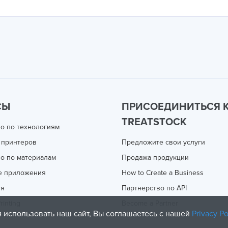
СЫ
ПРИСОЕДИНИТЬСЯ 
TREATSTOCK
о по технологиям
 принтеров
Предложите свои услуги
о по материалам
Продажа продукции
е приложения
How to Create a Business
ия
Партнерство по API
rinting
Become a Partner
 использовать наш сайт, Вы соглашаетесь с нашей
Privacy Po