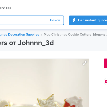
ervices
Поиск
Get instant quote
tmas Decoration Supplies
Mug Christmas Cookie Cutters- Модель 
ers от Johnnn_3d