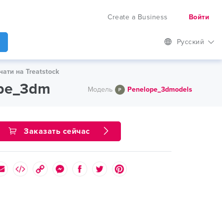
Create a Business
Войти
Русский
чати на Treatstock
lope_3dm
Модель
Penelope_3dmodels
Заказать сейчас