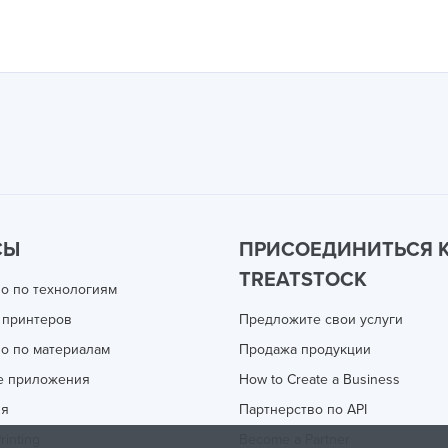
СЫ
ПРИСОЕДИНИТЬСЯ 
TREATSTOCK
о по технологиям
 принтеров
Предложите свои услуги
о по материалам
Продажа продукции
е приложения
How to Create a Business
ия
Партнерство по API
rinting
Become a Partner