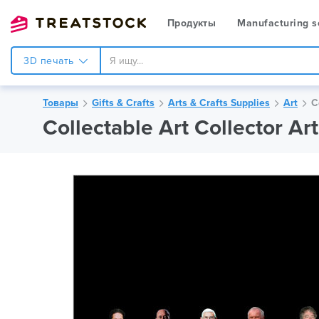
Продукты
Manufacturing s
3D печать
Товары
Gifts & Crafts
Arts & Crafts Supplies
Art
C
Collectable Art Collector A