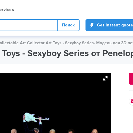
ervices
Поиск
Get instant quote
ollectable Art Collector Art Toys - Sexyboy Series- Модель для 3D пе
rt Toys - Sexyboy Series от Pene