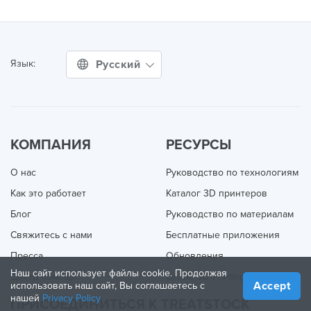
Русский
Язык:
КОМПАНИЯ
РЕСУРСЫ
О нас
Руководство по технологиям
Как это работает
Каталог 3D принтеров
Блог
Руководство по материалам
Свяжитесь с нами
Бесплатные приложения
Пресса
Обновления
Наш сайт использует файлы cookie. Продолжая
Центр помощи
Online 3D Printing
Accept
использовать наш сайт, Вы соглашаетесь с
нашей
Privacy Policy
ПРИСОЕДИНИТЬСЯ К TREATSTOCK