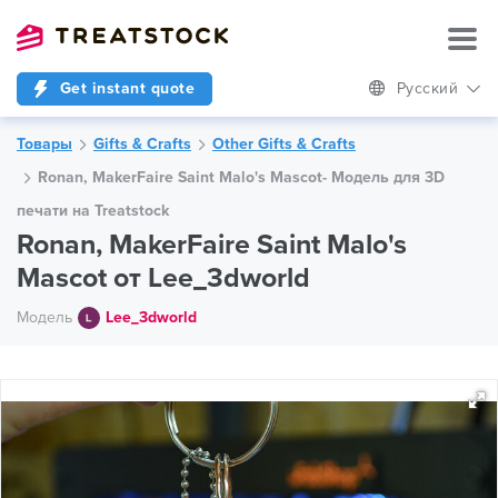
Get instant quote
Русский
Товары
Gifts & Crafts
Other Gifts & Crafts
Ronan, MakerFaire Saint Malo's Mascot- Модель для 3D
печати на Treatstock
Ronan, MakerFaire Saint Malo's
Mascot от Lee_3dworld
Модель
Lee_3dworld