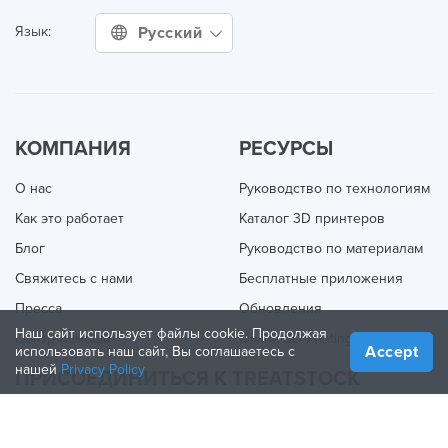
Русский
Язык:
КОМПАНИЯ
РЕСУРСЫ
О нас
Руководство по технологиям
Как это работает
Каталог 3D принтеров
Блог
Руководство по материалам
Свяжитесь с нами
Бесплатные приложения
Пресса
Обновления
Наш сайт использует файлы cookie. Продолжая
Центр помощи
Online 3D Printing
Accept
использовать наш сайт, Вы соглашаетесь с
нашей
Privacy Policy
ПРИСОЕДИНИТЬСЯ К TREATSTOCK
Предложите свои услуги