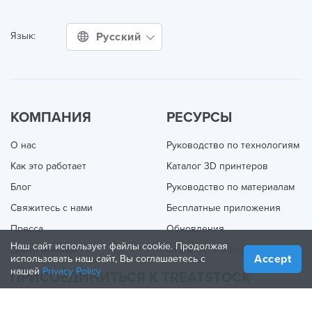
Русский
Язык:
КОМПАНИЯ
РЕСУРСЫ
О нас
Руководство по технологиям
Как это работает
Каталог 3D принтеров
Блог
Руководство по материалам
Свяжитесь с нами
Бесплатные приложения
Пресса
Обновления
Наш сайт использует файлы cookie. Продолжая
Центр помощи
Online 3D Printing
Accept
использовать наш сайт, Вы соглашаетесь с
нашей
Privacy Policy
ПРИСОЕДИНИТЬСЯ К TREATSTOCK
Предложите свои услуги