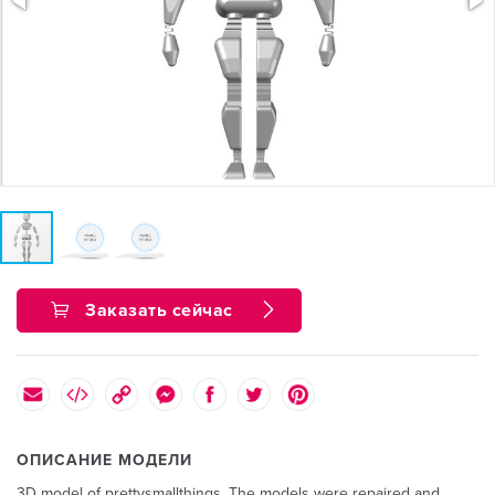
Заказать сейчас
ОПИСАНИЕ МОДЕЛИ
3D model of prettysmallthings. The models were repaired and