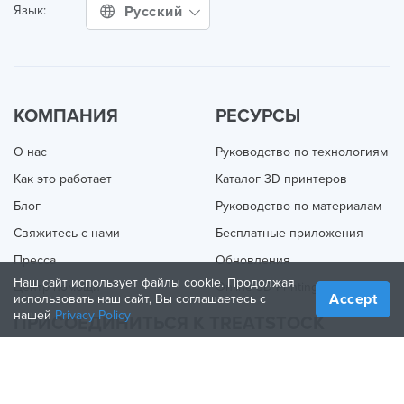
Русский
Язык:
КОМПАНИЯ
РЕСУРСЫ
О нас
Руководство по технологиям
Как это работает
Каталог 3D принтеров
Блог
Руководство по материалам
Свяжитесь с нами
Бесплатные приложения
Пресса
Обновления
Наш сайт использует файлы cookie. Продолжая
Центр помощи
Online 3D Printing
Accept
использовать наш сайт, Вы соглашаетесь с
нашей
Privacy Policy
ПРИСОЕДИНИТЬСЯ К TREATSTOCK
Предложите свои услуги
Продажа продукции