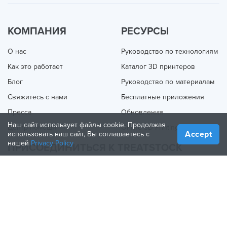
КОМПАНИЯ
РЕСУРСЫ
О нас
Руководство по технологиям
Как это работает
Каталог 3D принтеров
Блог
Руководство по материалам
Свяжитесь с нами
Бесплатные приложения
Пресса
Обновления
Наш сайт использует файлы cookie. Продолжая
Центр помощи
Online 3D Printing
Accept
использовать наш сайт, Вы соглашаетесь с
нашей
Privacy Policy
ПРИСОЕДИНИТЬСЯ К TREATSTOCK
Предложите свои услуги
Продажа продукции
How to Create a Business
Партнерство по API