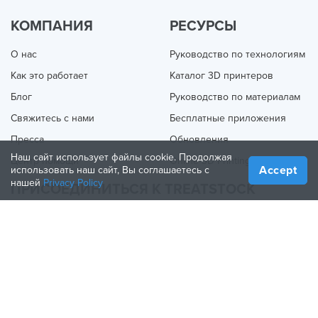
КОМПАНИЯ
РЕСУРСЫ
О нас
Руководство по технологиям
Как это работает
Каталог 3D принтеров
Блог
Руководство по материалам
Свяжитесь с нами
Бесплатные приложения
Пресса
Обновления
Наш сайт использует файлы cookie. Продолжая
Центр помощи
Online 3D Printing
Accept
использовать наш сайт, Вы соглашаетесь с
нашей
Privacy Policy
ПРИСОЕДИНИТЬСЯ К TREATSTOCK
Предложите свои услуги
Продажа продукции
How to Create a Business
Партнерство по API
Become a Partner