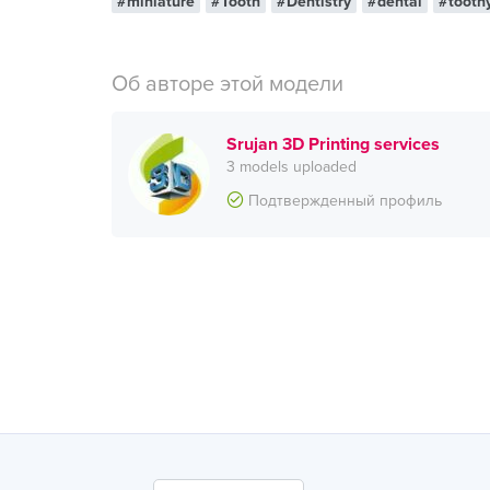
#miniature
#Tooth
#Dentistry
#dental
#tooth
Об авторе этой модели
Srujan 3D Printing services
3 models uploaded
Подтвержденный профиль