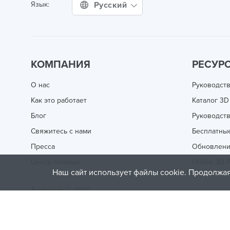
Русский
Язык:
КОМПАНИЯ
РЕСУР
О нас
Руководств
Как это работает
Каталог 3D
Блог
Руководств
Свяжитесь с нами
Бесплатны
Пресса
Обновлен
Центр помощи
Online 3D P
Наш сайт использует файлы cookie. Продолжая
Treatstock © 2026
40 East Main Street Suite 900
,
Newark
,
DE
,
19711
This site is protected by reCAPTCHA and the Google
Privacy P