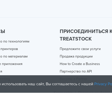
СЫ
ПРИСОЕДИНИТЬСЯ 
TREATSTOCK
о по технологиям
 принтеров
Предложите свои услуги
о по материалам
Продажа продукции
е приложения
How to Create a Business
ия
Партнерство по API
rinting
Become a Partner
 использовать наш сайт, Вы соглашаетесь с нашей
Privacy Po
Карта сайта
/
Политика конфиден
olicy
and
Terms