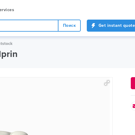
ervices
Поиск
Get instant quote
atstock
dprin