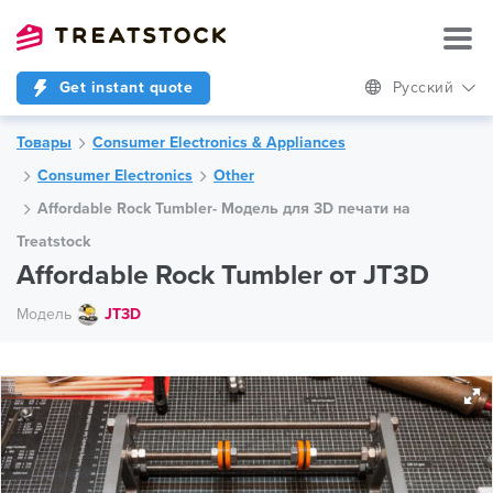
Get instant quote
Русский
Товары
Consumer Electronics & Appliances
Consumer Electronics
Other
Affordable Rock Tumbler- Модель для 3D печати на
Treatstock
Affordable Rock Tumbler от JT3D
Модель
JT3D