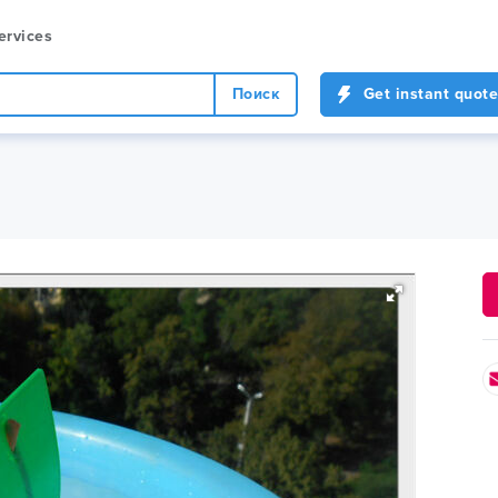
ervices
Поиск
Get instant quote