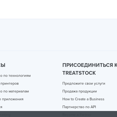
СЫ
ПРИСОЕДИНИТЬСЯ 
TREATSTOCK
о по технологиям
 принтеров
Предложите свои услуги
о по материалам
Продажа продукции
е приложения
How to Create a Business
ия
Партнерство по API
rinting
Become a Partner