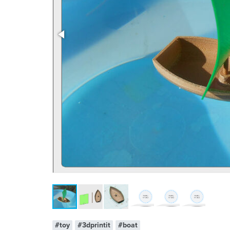
x 1
#toy
#3dprintit
#boat