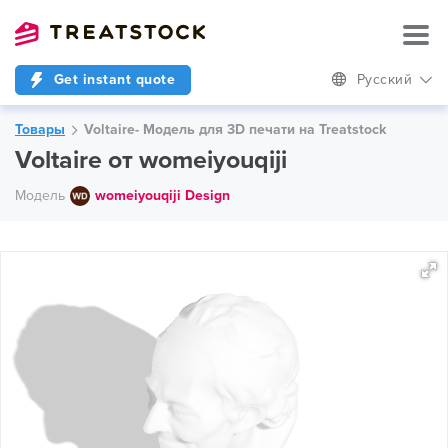
Get instant quote
Русский
Товары
Voltaire- Модель для 3D печати на Treatstock
Voltaire от womeiyouqiji
Модель
womeiyouqiji Design