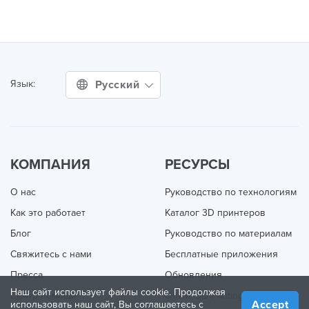
Русский
Язык:
КОМПАНИЯ
РЕСУРСЫ
О нас
Руководство по технологиям
Как это работает
Каталог 3D принтеров
Блог
Руководство по материалам
Свяжитесь с нами
Бесплатные приложения
Пресса
Обновления
Наш сайт использует файлы cookie. Продолжая
Центр помощи
Online 3D Printing
Accept
использовать наш сайт, Вы соглашаетесь с